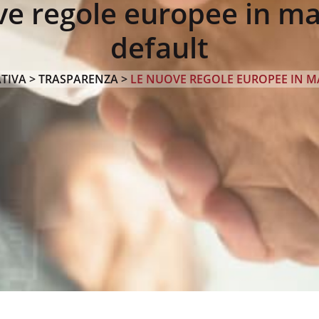
e regole europee in ma
default
TIVA
>
TRASPARENZA
>
LE NUOVE REGOLE EUROPEE IN M