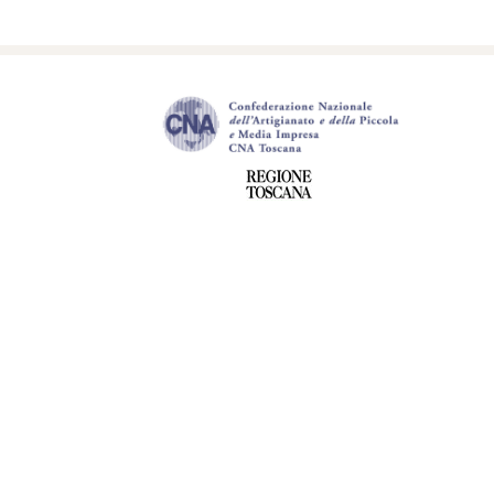
CHI SIA
MISSION
Artigiancredito Consorzio Fidi della