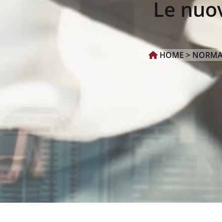
Le nuov
HOME >
NORMA