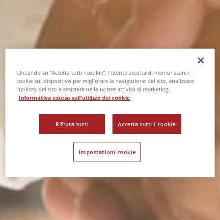
NORMATIVA
Cliccando su “Accetta tutti i cookie”, l'utente accetta di memorizzare i
cookie sul dispositivo per migliorare la navigazione del sito, analizzare
RPD - Responsabile
l'utilizzo del sito e assistere nelle nostre attività di marketing.
Informativa estesa sull'utilizzo dei cookie
Protezione Dati
Rifiuta tutti
Accetta tutti i cookie
HOME >
NORMATIVA
>
RPD - RESPONSABILE
PROTEZIONE DATI
Impostazioni cookie