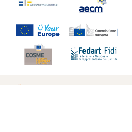
Artigiancredito Consorzio Fidi della Piccola e
Media Impresa Soc. Coop.
Via della Romagna Toscana, 6 - 50142 FIRENZE