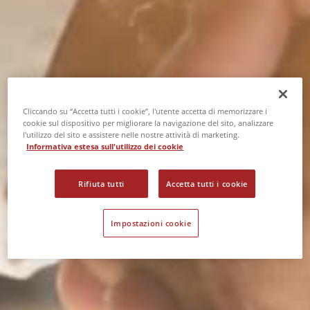
TRASPARENZA
Cliccando su “Accetta tutti i cookie”, l'utente accetta di memorizzare i
cookie sul dispositivo per migliorare la navigazione del sito, analizzare
Le guide della Banca
l'utilizzo del sito e assistere nelle nostre attività di marketing.
Informativa estesa sull'utilizzo dei cookie
d'Italia
Rifiuta tutti
Accetta tutti i cookie
HOME >
NORMATIVA
>
TRASPARENZA
>
LE
GUIDE DELLA BANCA D'ITALIA
Impostazioni cookie