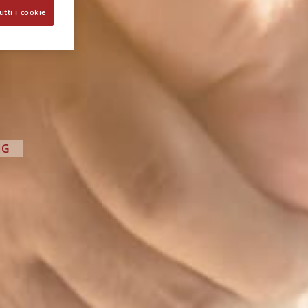
utti i cookie
NG