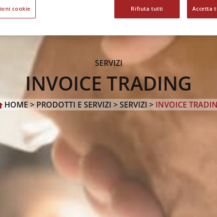
ioni cookie
Rifiuta tutti
Accetta t
SERVIZI
INVOICE TRADING
HOME >
PRODOTTI E SERVIZI
>
SERVIZI
>
INVOICE TRADI