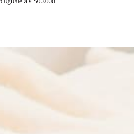
o uguale a € 500.000