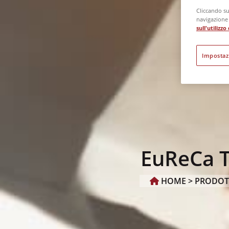
Cliccando su 
navigazione d
sull'utilizz
Impostaz
EuReCa T
HOME >
PRODOTT