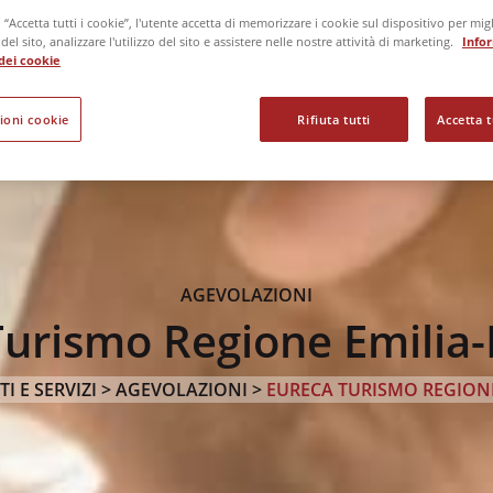
“Accetta tutti i cookie”, l'utente accetta di memorizzare i cookie sul dispositivo per migl
el sito, analizzare l'utilizzo del sito e assistere nelle nostre attività di marketing.
Info
o dei cookie
ioni cookie
Rifiuta tutti
Accetta t
AGEVOLAZIONI
urismo Regione Emili
I E SERVIZI
>
AGEVOLAZIONI
>
EURECA TURISMO REGION