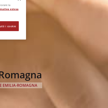
iorare la
rmativa estesa
utti i cookie
a-Romagna
E EMILIA-ROMAGNA