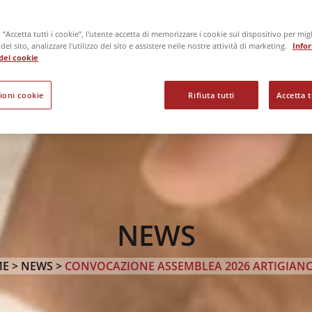
“Accetta tutti i cookie”, l'utente accetta di memorizzare i cookie sul dispositivo per migl
el sito, analizzare l'utilizzo del sito e assistere nelle nostre attività di marketing.
Info
o dei cookie
ioni cookie
Rifiuta tutti
Accetta t
NEWS
E >
NEWS
>
CONVOCAZIONE ASSEMBLEA 2026 ARTIGIAN