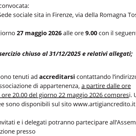
 convocata:
de sociale sita in Firenze, via della Romagna Tos
 giorno
27 maggio 2026
alle ore
9.00
con il seguen
ercizio chiuso al 31/12/2025 e relativi allegati;
i sono tenuti ad
accreditarsi
contattando l’indirizz
associazione di appartenenza,
a partire dalle ore
e ore 20.00 del giorno 22 maggio 2026 compres
i.
e sono disponibili sul sito
www.artigiancredito.it
invitati e i delegati potranno partecipare all’Ass
izione presso