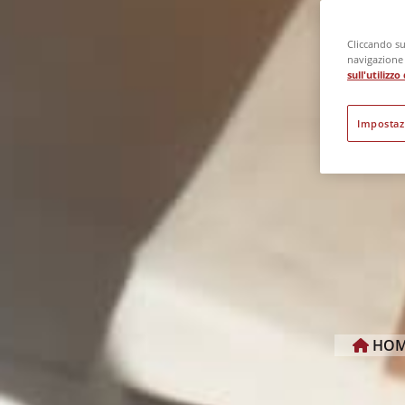
Cliccando su 
navigazione d
sull'utilizz
Impostaz
HOM