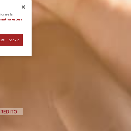
iorare la
rmativa estesa
utti i cookie
CREDITO