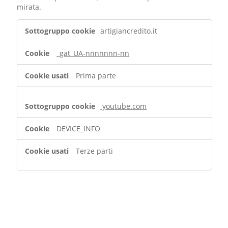
mirata.
Cookie
artigiancredito.it
per
pubblicità
_gat_UA-nnnnnnn-nn
mirata
Prima parte
youtube.com
DEVICE_INFO
Terze parti